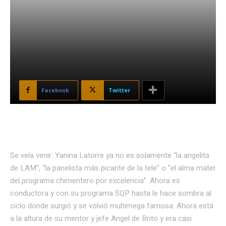
Facebook
Twitter
Se veía venir: Yanina Latorre ya no es solamente “la angelita
de LAM”, “la panelista más picante de la tele” o “el alma mater
del programa chimentero por excelencia”. Ahora es
conductora y con su programa SQP hasta le hace sombra al
ciclo donde surgió y se volvió multimega famosa. Ahora está
a la altura de su mentor y jefe Angel de Brito y era casi