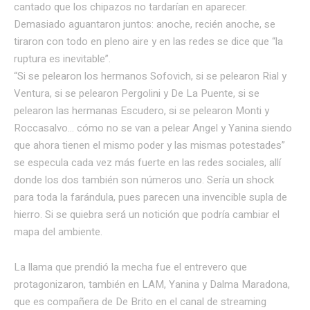
cantado que los chipazos no tardarían en aparecer.
Demasiado aguantaron juntos: anoche, recién anoche, se
tiraron con todo en pleno aire y en las redes se dice que “la
ruptura es inevitable”.
“Si se pelearon los hermanos Sofovich, si se pelearon Rial y
Ventura, si se pelearon Pergolini y De La Puente, si se
pelearon las hermanas Escudero, si se pelearon Monti y
Roccasalvo… cómo no se van a pelear Angel y Yanina siendo
que ahora tienen el mismo poder y las mismas potestades”
se especula cada vez más fuerte en las redes sociales, allí
donde los dos también son números uno. Sería un shock
para toda la farándula, pues parecen una invencible supla de
hierro. Si se quiebra será un notición que podría cambiar el
mapa del ambiente.
La llama que prendió la mecha fue el entrevero que
protagonizaron, también en LAM, Yanina y Dalma Maradona,
que es compañera de De Brito en el canal de streaming