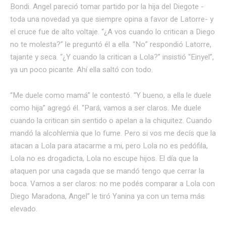
Bondi. Angel pareció tomar partido por la hija del Diegote -
toda una novedad ya que siempre opina a favor de Latorre- y
el cruce fue de alto voltaje. “¿A vos cuando lo critican a Diego
no te molesta?” le preguntó él a ella. “No” respondió Latorre,
tajante y seca. “¿Y cuando la critican a Lola?” insistió “Einyel”,
ya un poco picante. Ahí ella saltó con todo.
“Me duele como mamá” le contestó. “Y bueno, a ella le duele
como hija” agregó él. “Pará, vamos a ser claros. Me duele
cuando la critican sin sentido o apelan a la chiquitez. Cuando
mandó la alcohlemia que lo fume. Pero si vos me decís que la
atacan a Lola para atacarme a mi, pero Lola no es pedófila,
Lola no es drogadicta, Lola no escupe hijos. El día que la
ataquen por una cagada que se mandó tengo que cerrar la
boca. Vamos a ser claros: no me podés comparar a Lola con
Diego Maradona, Angel” le tiró Yanina ya con un tema más
elevado.