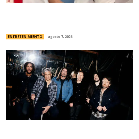
Minnie Driver, ex de Matt Damon, contÃ³ que
sobreviviÃ³ a un grave accidente de autos:
“Estoy muy agradecida de estar viva”
ENTRETENIMIENTO
agosto 7, 2026
Foo Fighters vuelve a la Argentina: dÃ³nde se
presentarÃ¡ la banda, cÃ³mo y cuÃ¡ndo comprar