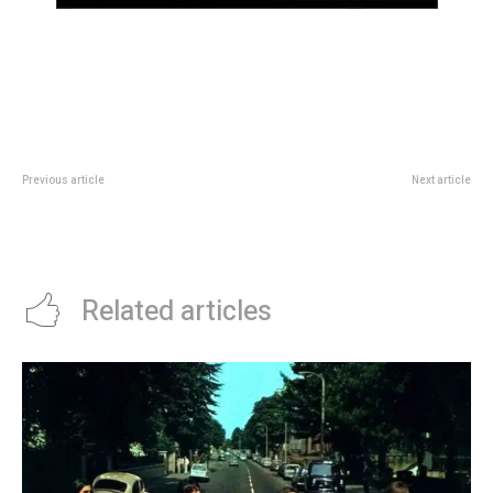
Previous article
Next article
SUBE: ya se entregaron 3800
Prunotto entregÃ³ crÃ©ditos
tarjetas y a partir de mañana se
para gas natural para Costa
suman más CPC
Sacate y Villa General Belgrano
Related articles