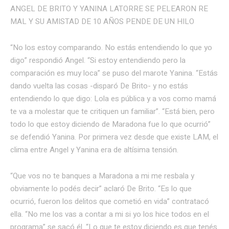
ANGEL DE BRITO Y YANINA LATORRE SE PELEARON RE
MAL Y SU AMISTAD DE 10 AÑOS PENDE DE UN HILO
“No los estoy comparando. No estás entendiendo lo que yo
digo” respondió Angel. “Si estoy entendiendo pero la
comparación es muy loca” se puso del marote Yanina. “Estás
dando vuelta las cosas -disparó De Brito- y no estás
entendiendo lo que digo: Lola es pública y a vos como mamá
te va a molestar que te critiquen un familiar”. “Está bien, pero
todo lo que estoy diciendo de Maradona fue lo que ocurrió”
se defendió Yanina. Por primera vez desde que existe LAM, el
clima entre Angel y Yanina era de altísima tensión.
“Que vos no te banques a Maradona a mi me resbala y
obviamente lo podés decir” aclaró De Brito. “Es lo que
ocurrió, fueron los delitos que cometió en vida” contratacó
ella. “No me los vas a contar a mi si yo los hice todos en el
programa” se sacó él. “Lo que te estoy diciendo es que tenés