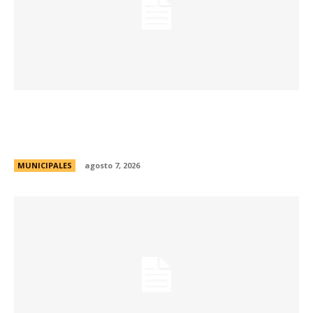
La muestra de coleccionismo más grande del
país celebra su 33° edición en la ciudad de
Córdoba
MUNICIPALES
agosto 7, 2026