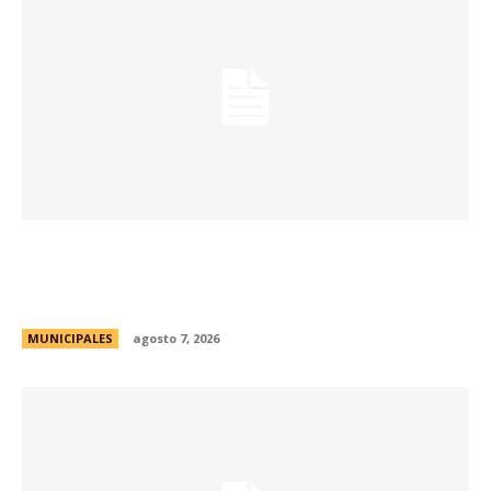
La Municipalidad de Córdoba presentó el Curso
de Formación de Linkeadores Sociales en
Soledad No Deseada
MUNICIPALES
agosto 7, 2026