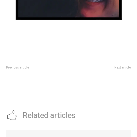
Previous article
Next article
“Una Ciudad Todos los Pueblos»:
¡Shock! Yanina Latorre y Angel de
la fiesta gastronómica y cultural
Brito se pelearon re mal y sus 10
de colectividades será del jueves
años de amistad penden de un
al domingo sobre calle Nores
hilo
Martínez
Related articles