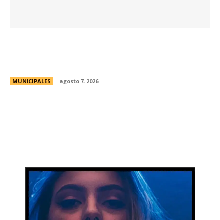
La Universidad Libre del Ambiente lanza un
curso para aprender a reparar pequeños
electrodomésticos
MUNICIPALES
agosto 7, 2026