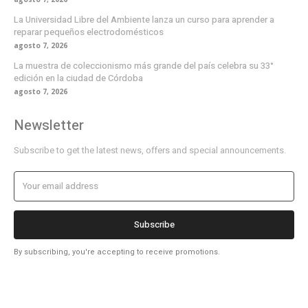
La Universidad Libre del Ambiente lanza un curso para aprender a
reparar pequeños electrodomésticos
agosto 7, 2026
La muestra de coleccionismo más grande del país celebra su 33°
edición en la ciudad de Córdoba
agosto 7, 2026
Newsletter
Subscribe to get the latest news, offers and special announcements.
Subscribe
By subscribing, you're accepting to receive promotions.