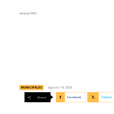
Black
Home
version PRO
SUBE: el Palacio 6 de J
sábado para activar la 
Personas Mayores de 
agosto 14, 2025
MUNICIPALES
Facebook
Twitter
Share