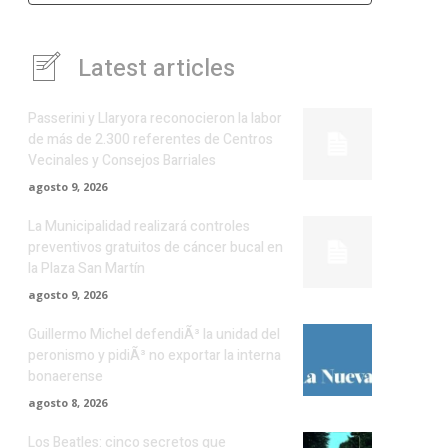
Latest articles
Passerini y Llaryora reconocieron la labor
de más de 2.300 referentes de Centros
Vecinales y Consejos Barriales
agosto 9, 2026
La Municipalidad realizará controles
preventivos gratuitos de cáncer bucal en
la Plaza San Martín
agosto 9, 2026
Guillermo Michel defendiÃ³ la unidad del
peronismo y pidiÃ³ no exportar la interna
bonaerense
agosto 8, 2026
Los Beatles: cinco secretos que