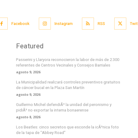
Facebook
Instagram
RSS
Twit
Featured
Passerini y Llaryora reconocieron la labor de más de 2.300
referentes de Centros Vecinales y Consejos Barriales
agosto 9, 2026
La Municipalidad realizará controles preventivos gratuitos
de cáncer bucal en la Plaza San Martín
agosto 9, 2026
Guillermo Michel defendiÃ³ la unidad del peronismo y
pidiÃ³ no exportar la interna bonaerense
agosto 8, 2026
Los Beatles: cinco secretos que esconde la icÃ³nica foto
de la tapa de “Abbey Road”