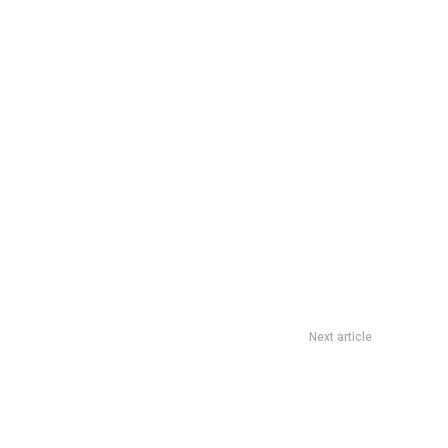
Next article
sobre la agenda climÃ¡tica internacional en un nuevo modelo
Munasur