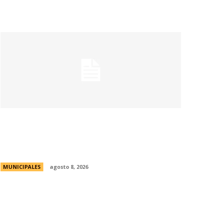
Eventos masivos: estas son las zonas
habilitadas de estacionamiento
controlado durante el fin de semana
MUNICIPALES
agosto 8, 2026