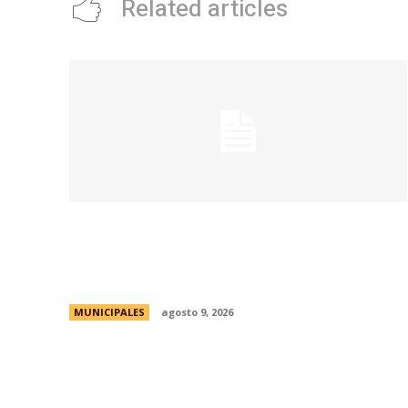
Related articles
La Municipalidad realizará controles
preventivos gratuitos de cáncer bucal en
la Plaza San Martín
MUNICIPALES
agosto 9, 2026