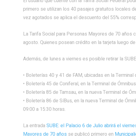
El usuario que cuente con la Tarifa Social Federal po
primero se utilizan los 40 pasajes gratuitos locales 
vez agotados se aplica el descuento del 55% correspon
La Tarifa Social para Personas Mayores de 70 años co
agosto. Quienes posean crédito en la tarjeta luego de 
Además, de lunes a viernes es posible retirar la SUBE 
• Boleterías 40 y 41 de FAM, ubicadas en la Terminal
• Boletería 45 de Coniferal, en la Terminal de Ómnibus
• Boletería 85 de Tamsau, en la nueva Terminal de Óm
• Boletería 86 de SíBus, en la nueva Terminal de Ómni
09:00 a 15:30 horas.
La entrada
SUBE: el Palacio 6 de Julio abrirá el viern
Mayores de 70 años
se publicó primero en
Municipal