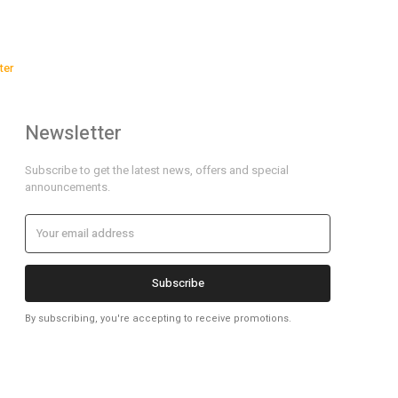
ter
Newsletter
Subscribe to get the latest news, offers and special
announcements.
Subscribe
By subscribing, you're accepting to receive promotions.