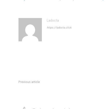
Ladocta
https://ladocta.click
Previous article
Este jueves se inauguran simultáneamente cuatro exposic