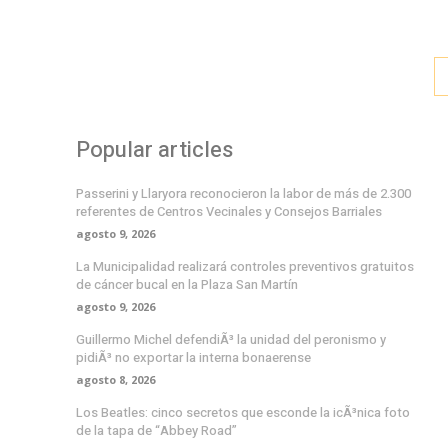
Popular articles
Passerini y Llaryora reconocieron la labor de más de 2.300
referentes de Centros Vecinales y Consejos Barriales
agosto 9, 2026
La Municipalidad realizará controles preventivos gratuitos
de cáncer bucal en la Plaza San Martín
agosto 9, 2026
Guillermo Michel defendiÃ³ la unidad del peronismo y
pidiÃ³ no exportar la interna bonaerense
agosto 8, 2026
Los Beatles: cinco secretos que esconde la icÃ³nica foto
de la tapa de “Abbey Road”