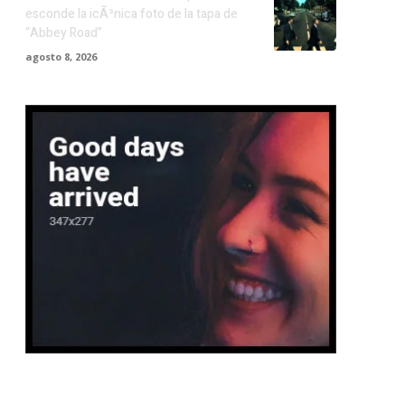
esconde la icÃ³nica foto de la tapa de
“Abbey Road”
agosto 8, 2026