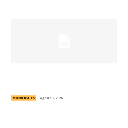
Passerini y Llaryora reconocieron la labor
de más de 2.300 referentes de Centros
Vecinales y Consejos Barriales
MUNICIPALES
agosto 9, 2026