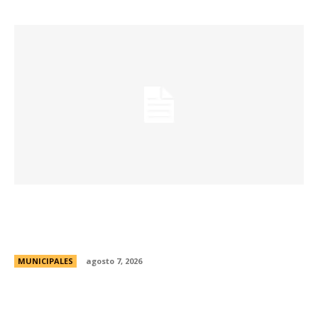
La Universidad Libre del Ambiente lanza un
curso para aprender a reparar pequeños
electrodomésticos
MUNICIPALES
agosto 7, 2026