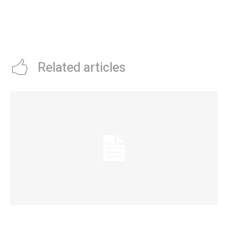
Passerini dio inicio al Ciclo
Kate Middleton recibió la peor
Lectivo 2025: “En las escuelas
noticia a sus 43 años: por qué no
municipales de Córdoba la
podrá volver a ser mamá
deserción es cero”
Related articles
La Municipalidad de Córdoba presentó el Curso