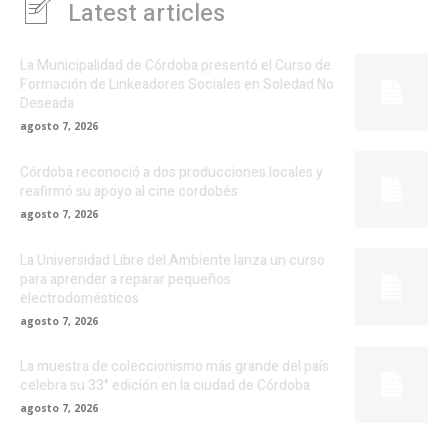
Latest articles
La Municipalidad de Córdoba presentó el Curso de
Formación de Linkeadores Sociales en Soledad No
Deseada
agosto 7, 2026
Córdoba reconoció a dos producciones locales y
reafirmó su apoyo al cine cordobés
agosto 7, 2026
La Universidad Libre del Ambiente lanza un curso
para aprender a reparar pequeños
electrodomésticos
agosto 7, 2026
La muestra de coleccionismo más grande del país
celebra su 33° edición en la ciudad de Córdoba
agosto 7, 2026