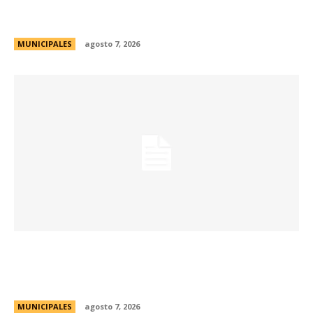
de Formación de Linkeadores Sociales en
Soledad No Deseada
MUNICIPALES
agosto 7, 2026
La muestra de coleccionismo más grande del
país celebra su 33° edición en la ciudad de
Córdoba
MUNICIPALES
agosto 7, 2026