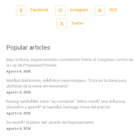
Facebook
Instagram
RSS
Twitter
Popular articles
Bajo la lluvia, organizaciones concentran frente al Congreso contra de
la Ley de Propiedad Privada
agosto 6, 2026
MatÃ­as Baldoncini, mÃ©dico neurocirujano: “Esta es la clave para
disfrutar de la nieve sin lesionarte”
agosto 6, 2026
Racing tambiÃ©n tiene “su container”: Milito tomÃ³ una drÃ¡stica
decisiÃ³n y apartÃ³ al capitÃ¡n Santiago Sosa del plantel
agosto 6, 2026
Se reuniÃ³ el pleno del Jurado de Enjuiciamiento
agosto 6, 2026