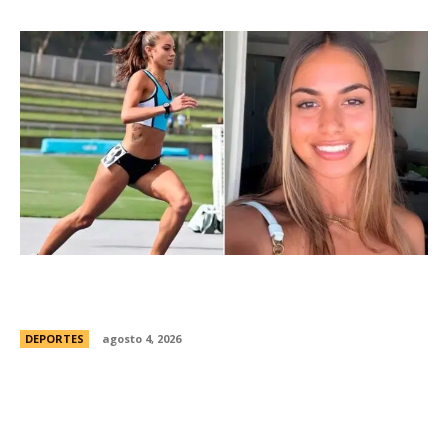
ConmociÃ³n en Australia: muriÃ³ Natasha Ward,
una atleta australiana de 21 aÃ±os
DEPORTES
agosto 4, 2026