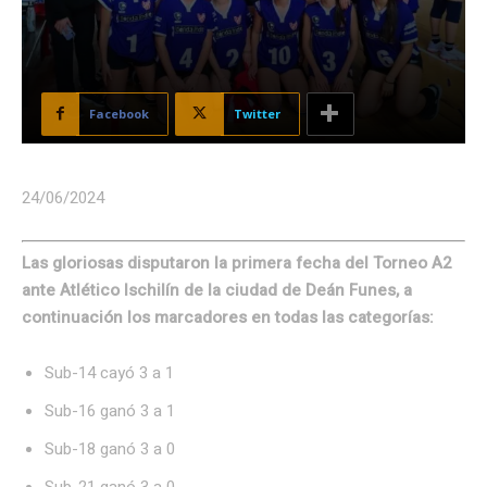
Facebook
Twitter
24/06/2024
Las gloriosas disputaron la primera fecha del Torneo A2
ante Atlético Ischilín de la ciudad de Deán Funes, a
continuación los marcadores en todas las categorías:
Sub-14 cayó 3 a 1
Sub-16 ganó 3 a 1
Sub-18 ganó 3 a 0