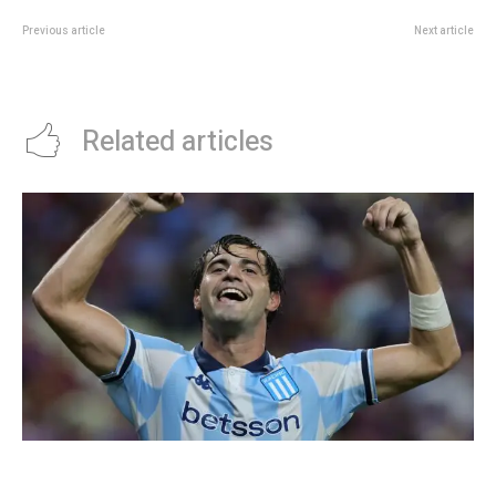
Previous article
Next article
VÃ³ley: los resultados del fin de
Los marcadores en Juveniles
semana
AFA y Liga Cordobesa
Related articles
Racing tambiÃ©n tiene “su container”: Milito