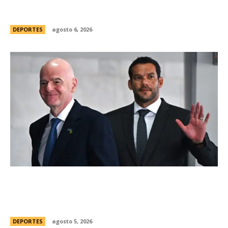
tomÃ³ una drÃ¡stica decisiÃ³n y apartÃ³ al
capitÃ¡n Santiago Sosa del plantel
DEPORTES
agosto 6, 2026
Brasil, el primer sudamericano en hablar sobre
el frustrado proyecto de Infantino en la FIFA:
“Personalmente, me opongo”
DEPORTES
agosto 5, 2026