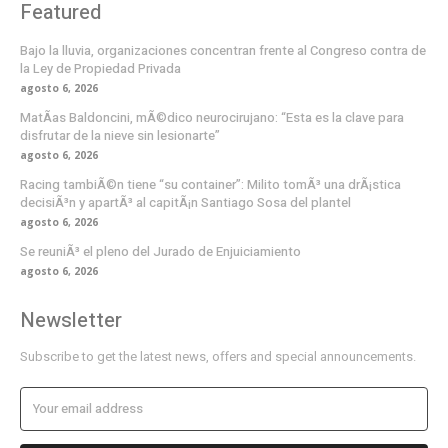
Featured
Bajo la lluvia, organizaciones concentran frente al Congreso contra de
la Ley de Propiedad Privada
agosto 6, 2026
MatÃ­as Baldoncini, mÃ©dico neurocirujano: “Esta es la clave para
disfrutar de la nieve sin lesionarte”
agosto 6, 2026
Racing tambiÃ©n tiene “su container”: Milito tomÃ³ una drÃ¡stica
decisiÃ³n y apartÃ³ al capitÃ¡n Santiago Sosa del plantel
agosto 6, 2026
Se reuniÃ³ el pleno del Jurado de Enjuiciamiento
agosto 6, 2026
Newsletter
Subscribe to get the latest news, offers and special announcements.