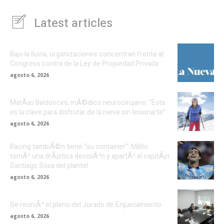
Latest articles
Bajo la lluvia, organizaciones concentran frente al
Congreso contra de la Ley de Propiedad Privada
agosto 6, 2026
MatÃ­as Baldoncini, mÃ©dico neurocirujano: “Esta
es la clave para disfrutar de la nieve sin lesionarte”
agosto 6, 2026
Racing tambiÃ©n tiene “su container”: Milito
tomÃ³ una drÃ¡stica decisiÃ³n y apartÃ³ al capitÃ¡n
Santiago Sosa del plantel
agosto 6, 2026
Se reuniÃ³ el pleno del Jurado de Enjuiciamiento
agosto 6, 2026