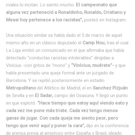
rivales lo incitan. Lo siento mucho.
El campeonato que
alguna vez perteneció a Ronaldinho, Ronaldo, Cristiano y
Messi hoy pertenece a los racistas”,
posteó en Instagram.
Una situación similar se había dado el 5 de marzo de aquel
mismo año en un clásico disputado el
Camp Nou,
tras el cual
La Liga emitió un comunicado en el que afirmaba que había
detectado “conductas racistas intolerables” dirigidas a
Vinícius -con gritos de “mono” y
“Vinícius, muérete”-
y que
había presentado una queja formal ante un juzgado de
Barcelona. Y se repitió posteriormente en estadio
Metropolitano
del Atlético de Madrid, el en
Sanchez Pizjuán
de Sevilla y en
El Sadar,
campo del Osasuna. Y llegó un punto
en que explotó.
“Hace tiempo que estoy aquí viendo esto y
cada vez me pone más triste. Cada vez tengo menos
ganas de jugar. Con cada queja me siento peor, pero
tengo que venir aquí y poner la cara”,
dijo en la conferencia
de prensa previa al amistoso entre España y Brasil, ideado