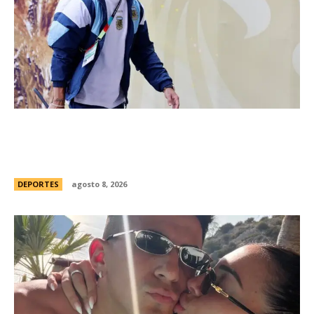
River hizo oficial la contrataciÃ³n de Thiago
Almada y concretÃ³ la compra mÃ¡s cara de la
historia del fÃºtbol argentino
DEPORTES
agosto 8, 2026