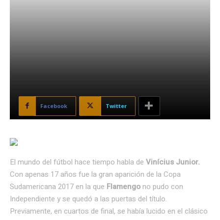
Facebook
Twitter
El mundo del fútbol hace tiempo habla de
Vinícius Junior.
Con apenas 17 años fue la gran aparición de la Copa
Sudamericana 2017 en la que
Flamengo
no pudo con
Independiente y se quedó a las puertas del título.
Previamente, en cuartos de final, se había lucido en el clásico