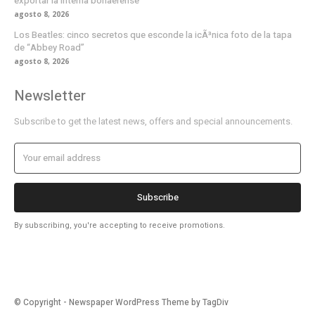
exportar la interna bonaerense
agosto 8, 2026
Los Beatles: cinco secretos que esconde la icÃ³nica foto de la tapa
de “Abbey Road”
agosto 8, 2026
Newsletter
Subscribe to get the latest news, offers and special announcements.
Subscribe
By subscribing, you're accepting to receive promotions.
© Copyright - Newspaper WordPress Theme by TagDiv