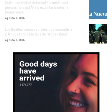
Guillermo Michel defendiÃ³ la unidad del
peronismo y pidiÃ³ no exportar la interna
bonaerense
agosto 8, 2026
Los Beatles: cinco secretos que esconde la
icÃ³nica foto de la tapa de “Abbey Road”
agosto 8, 2026