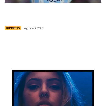
Racing tambiÃ©n tiene “su container”: Milito
tomÃ³ una drÃ¡stica decisiÃ³n y apartÃ³ al
capitÃ¡n Santiago Sosa del plantel
DEPORTES
agosto 6, 2026