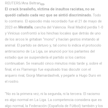
REUTERS/Ana Beltran
El crack brasileño, víctima de insultos racistas, no se
quedó callado cada vez que se sintió discriminado.
Todo
lo contrario. El episodio más recordado fue el 21 de mayo de
2023 en
Mestalla
, cancha del Valencia. Real Madrid perdía 1-0
y Vinícius confrontó a los hinchas locales que detrás de uno
de los arcos le gritaban “mono” y hacían gestos imitando al
animal. El partido se detuvo y, tal como lo indica el protocolo
antirracismo de La Liga, se anunció por los parlantes del
estadio que se suspendería el partido si los cantos
continuaban. Se reanudó cinco minutos más tarde y, sobre el
final, el ex Flamengo fue expulsado tras discutir con el
arquero rival, Giorgi Mamardashvili, y pegarle a Hugo Duro en
el rostro.
“No es la primera vez, ni la segunda, ni la tercera. El racismo
es algo normal en La Liga. La competencia considera que es
algo normal, la Federación (Española de Fútbol) también y los