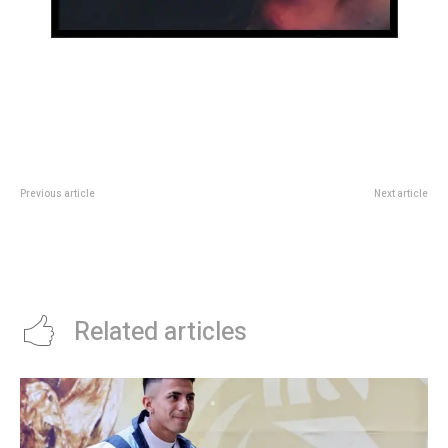
Previous article
Next article
Lograron extinguir un incendio y
El pacto secreto entre Spielberg
rescataron a una pareja de
y George Lucas para no perder
ancianos y un menor en barrio
dinero con Star Wars y
Santa Isabel III Sección
Encuentros Cercanos
Related articles