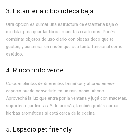
3. Estantería o biblioteca baja
Otra opción es sumar una estructura de estantería baja o
modular para guardar libros, macetas o adornos. Podés
combinar objetos de uso diario con piezas deco que te
gusten, y así armar un rincón que sea tanto funcional como
estético.
4. Rinconcito verde
Colocar plantas de diferentes tamaños y alturas en ese
espacio puede convertirlo en un mini oasis urbano.
Aprovechá la luz que entra por la ventana y jugá con macetas,
soportes o jardineras. Si te animás, también podés sumar
hierbas aromáticas si está cerca de la cocina.
5. Espacio pet friendly