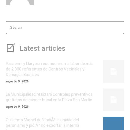
Search
Latest articles
Passerini y Llaryora reconocieron la labor de más
de 2.300 referentes de Centros Vecinales y
Consejos Barriales
agosto 9, 2026
La Municipalidad realizará controles preventivos
gratuitos de cáncer bucal en la Plaza San Martín
agosto 9, 2026
Guillermo Michel defendiÃ³ la unidad del
peronismo y pidiÃ³ no exportar la interna