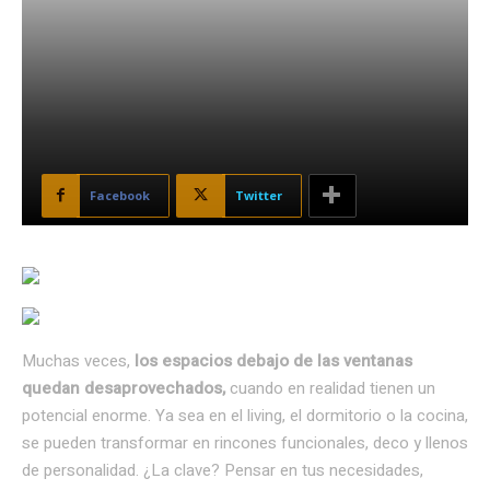
Facebook
Twitter
Muchas veces,
los espacios debajo de las ventanas
quedan desaprovechados,
cuando en realidad tienen un
potencial enorme. Ya sea en el living, el dormitorio o la cocina,
se pueden transformar en rincones funcionales, deco y llenos
de personalidad. ¿La clave? Pensar en tus necesidades,