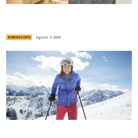
La casita Pinterest que enamora en redes: el
antes y despuÃ©s de una vivienda llena de
encanto
HOROSCOPO
agosto 7, 2026
MatÃ­as Baldoncini, mÃ©dico neurocirujano:
“Esta es la clave para disfrutar de la nieve sin