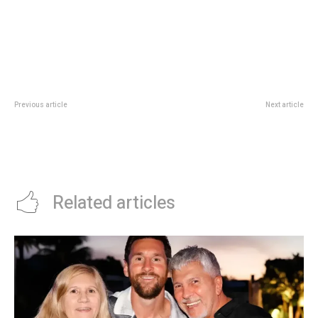
Previous article
Next article
Cuidado del Ambiente: Prunotto
“Noche de CÃºpulas”: 5 cÃºpulas
y TÃ©vez en la inauguraciÃ³n del
imperdibles en Buenos AiresÂ
sitio de almacenamiento
temporal de El FortÃ­n
Related articles