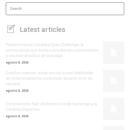
Search
Latest articles
Passerini lanzó Córdoba Open Challenge, la
convocatoria que invita a estudiantes universitarios
a resolver desafíos de la ciudad
agosto 8, 2026
Eventos masivos: estas son las zonas habilitadas
de estacionamiento controlado durante el fin de
semana
agosto 8, 2026
El cementerio San Jerónimo le rinde homenaje a la
Córdoba Deportiva
agosto 8, 2026