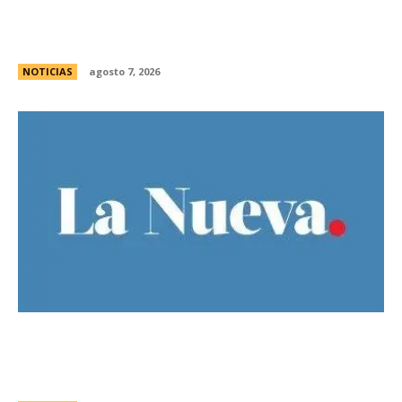
las legislaturas de CÃ³rdoba (Argentina) y
CÃ³rdoba (Colombia)
NOTICIAS
agosto 7, 2026
Bajo la lluvia, organizaciones concentran frente
al Congreso contra de la Ley de Propiedad
Privada