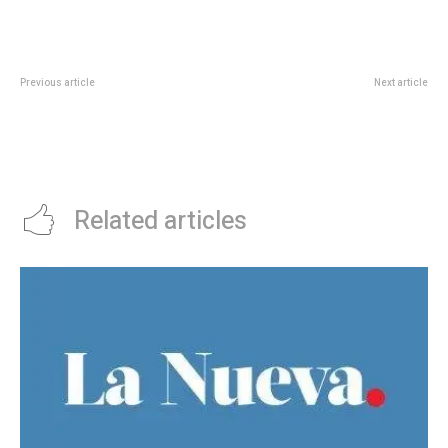
Previous article
Next article
BeneplÃ¡cito al cine cordobÃ©s:
Relanzan las matinés, una opción
legisladores distinguieron a la
de diversión segura para
pelÃ­cula âLa Zurdaâ
menores y que busca ampliar las
actividades habilitadas
Related articles