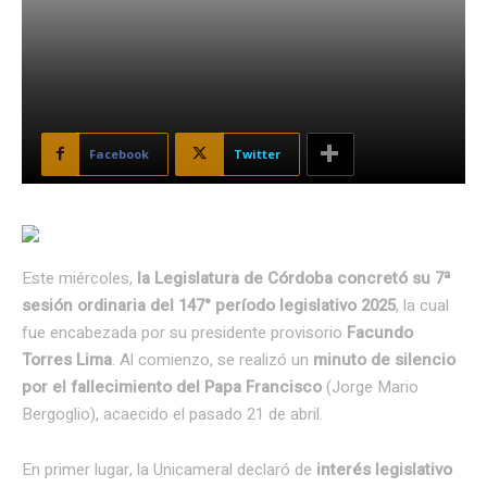
Facebook
Twitter
Este miércoles,
la Legislatura de Córdoba concretó su 7ª
sesión ordinaria del 147° período legislativo 2025
, la cual
fue encabezada por su presidente provisorio
Facundo
Torres Lima
. Al comienzo, se realizó un
minuto de silencio
por el fallecimiento del Papa Francisco
(Jorge Mario
Bergoglio), acaecido el pasado 21 de abril.
En primer lugar, la Unicameral declaró de
interés legislativo