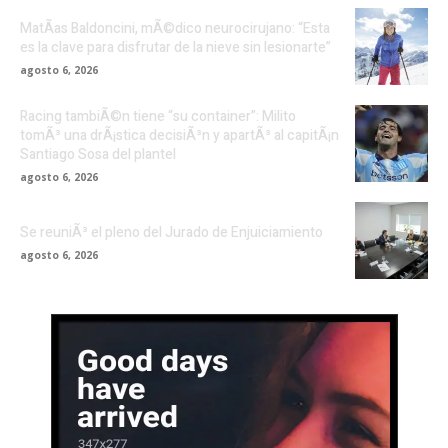
MatÃ­as Baldoncini, mÃ©dico neurocirujano: “Esta
es la clave para disfrutar de la nieve sin lesionarte”
agosto 6, 2026
Racing tambiÃ©n tiene “su container”: Milito
tomÃ³ una drÃ¡stica decisiÃ³n y apartÃ³ al capitÃ¡n
Santiago Sosa del plantel
agosto 6, 2026
Se reuniÃ³ el pleno del Jurado de Enjuiciamiento
agosto 6, 2026