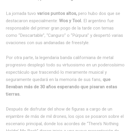
La jornada tuvo
varios puntos altos,
pero hubo dos que se
destacaron especialmente:
Wos y Tool.
El argentino fue
responsable del primer gran pogo de la tarde con temas
como “Descartable”, “Canguro” o “Púrpura” y despertó varias
ovaciones con sus andanadas de freestyle.
Por otra parte, la legendaria banda californiana de metal
progresivo desplegó todo su virtuosismo en un poderosísimo
espectáculo que trascendió lo meramente musical y
seguramente quedará en la memoria de sus fans,
que
llevaban más de 30 años esperando que pisaran estas
tierras.
Después de disfrutar del show de figuras a cargo de un
enjambre de más de mil drones, los ojos se posaron sobre el
escenario principal, donde los acordes de “There’s Nothing
Holdin’ Me Back” dieron inicio a una nueva presentación de