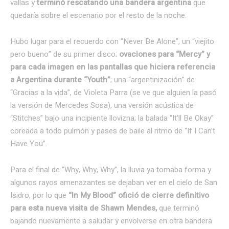
vallas y
terminó rescatando una bandera argentina
que
quedaría sobre el escenario por el resto de la noche.
Hubo lugar para el recuerdo con “Never Be Alone”, un “viejito
pero bueno” de su primer disco;
ovaciones para “Mercy” y
para cada imagen en las pantallas que hiciera referencia
a Argentina durante “Youth”
; una
“argentinización” de
“Gracias a la vida”, de Violeta Parra (se ve que alguien la pasó
la versión de Mercedes Sosa), una versión acústica de
“Stitches” bajo una incipiente llovizna; la balada “It’ll Be Okay”
coreada a todo pulmón y pases de baile al ritmo de “If I Can’t
Have You”.
Para el final de “Why, Why, Why”, la lluvia ya tomaba forma y
algunos rayos amenazantes se dejaban ver en el cielo de San
Isidro, por lo que
“In My Blood” ofició de cierre definitivo
para esta nueva visita de Shawn Mendes,
que terminó
bajando nuevamente a saludar y envolverse en otra bandera