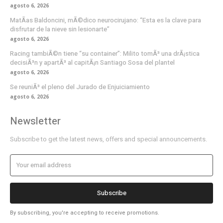
agosto 6, 2026
MatÃ­as Baldoncini, mÃ©dico neurocirujano: “Esta es la clave para
disfrutar de la nieve sin lesionarte”
agosto 6, 2026
Racing tambiÃ©n tiene “su container”: Milito tomÃ³ una drÃ¡stica
decisiÃ³n y apartÃ³ al capitÃ¡n Santiago Sosa del plantel
agosto 6, 2026
Se reuniÃ³ el pleno del Jurado de Enjuiciamiento
agosto 6, 2026
Newsletter
Subscribe to get the latest news, offers and special announcements.
Subscribe
By subscribing, you're accepting to receive promotions.