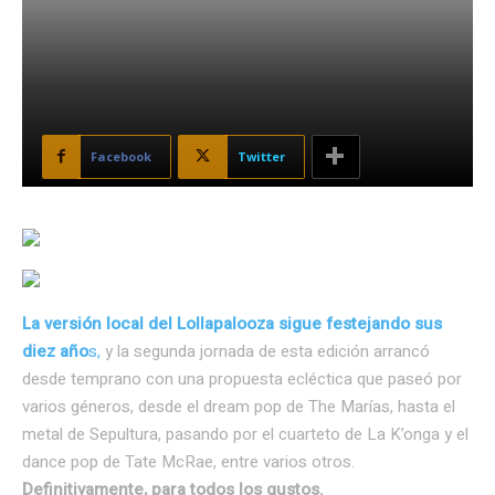
Facebook
Twitter
La versión local del Lollapalooza sigue festejando sus
diez año
s,
y la segunda jornada de esta edición
arrancó
desde temprano con una propuesta ecléctica que paseó por
varios géneros, desde el dream pop de The Marías, hasta el
metal de Sepultura, pasando por el cuarteto de La K’onga y el
dance pop de Tate McRae, entre varios otros.
Definitivamente, para todos los gustos.