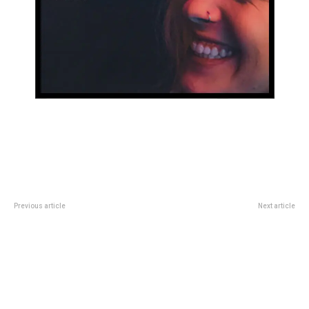
Previous article
Next article
Alpine, Briatore y un GP de China
La Plaza de la Intendencia se
de pesadilla bajo la mirada de
llenó de canto y baile para el
Colapinto: Doohan perdiÃ³
cierre de La Peña de tu Ciudad
cuatro puntos de superlicencia y
Gasly descalificado en la
FÃ³rmula 1