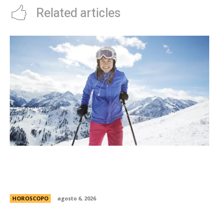
Related articles
MatÃ­as Baldoncini, mÃ©dico neurocirujano:
“Esta es la clave para disfrutar de la nieve sin
lesionarte”
HOROSCOPO
agosto 6, 2026