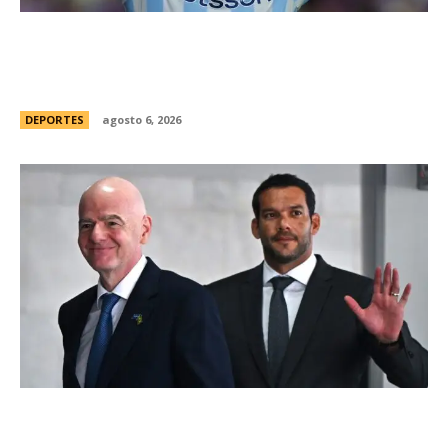
Racing tambiÃ©n tiene “su container”: Milito
tomÃ³ una drÃ¡stica decisiÃ³n y apartÃ³ al
capitÃ¡n Santiago Sosa del plantel
DEPORTES
agosto 6, 2026
Brasil, el primer sudamericano en hablar sobre
el frustrado proyecto de Infantino en la FIFA: