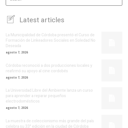
Latest articles
La Municipalidad de Córdoba presentó el Curso de
Formación de Linkeadores Sociales en Soledad No
Deseada
agosto 7, 2026
Córdoba reconoció a dos producciones locales y
reafirmó su apoyo al cine cordobés
agosto 7, 2026
La Universidad Libre del Ambiente lanza un curso
para aprender a reparar pequeños
electrodomésticos
agosto 7, 2026
La muestra de coleccionismo más grande del país
celebra su 33° edición en la ciudad de Córdoba