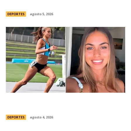
“Personalmente, me opongo”
DEPORTES
agosto 5, 2026
ConmociÃ³n en Australia: muriÃ³ Natasha Ward,
una atleta australiana de 21 aÃ±os
DEPORTES
agosto 4, 2026