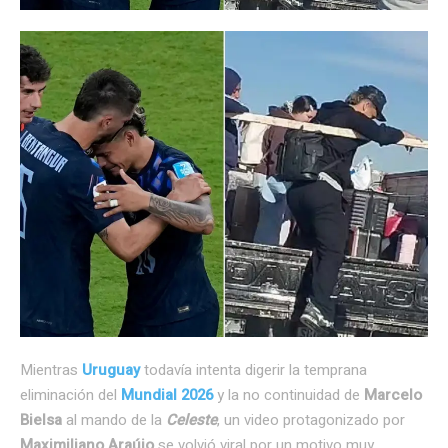
Mientras
Uruguay
todavía intenta digerir la temprana
eliminación del
Mundial 2026
y la no continuidad de
Marcelo
Bielsa
al mando de la
Celeste
, un video protagonizado por
Maximiliano Araújo
se volvió viral por un motivo muy