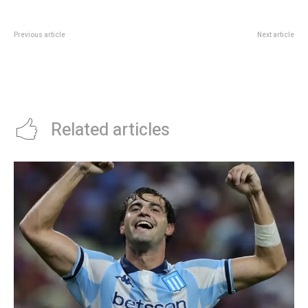
Previous article
Next article
ARCA define el nuevo
Ni pantuflas ni zapatillas: este es
Monotributo: cuÃ¡ndo se
el calzado con el que no vas a
anuncian las escalas y en cuÃ¡nto
pasar frÃ­o este invierno
quedan las cuotas desde julio
Related articles